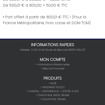
De 500,01 € à 800,00 = 50,00 € TTC
• Port offert à partir de 800,01 € TTC ! (Pour la
France Métropolitaine, hors corse et DOM TOM)
INFORMATIONS RAPIDES
Adresse : E.I.R.A 21 bis Route de Beauvais 60210 HALLOY
MON COMPTE
> Informations Personnelles
> Mes Commandes
PRODUITS
>
ALDE
>
ANTENNES TELECO
>
CHANTAL - LANTERNEAUX - COFFRE A GAZ
>
CHAUFFAGE MIXTE TRUMA
>
CHAUFFAGE TRUMA